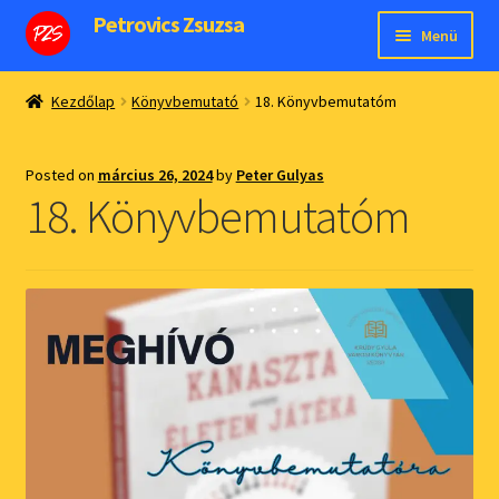
Petrovics Zsuzsa
Ugrás
Kilépés
Menü
a
a
navigációhoz
tartalomba
Kezdőoldal
Kezdőlap
Könyvbemutató
18. Könyvbemutatóm
Expand
Webshop
child
Posted on
március 26, 2024
by
Peter Gulyas
Magamról
menu
18. Könyvbemutatóm
Média megjelenéseim
Expand
ÁSZF
child
Expand
Fiókom
menu
child
menu