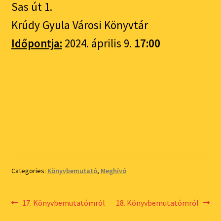
Sas út 1.
Krúdy Gyula Városi Könyvtár
Időpontja:
2024. április 9.
17:00
Categories:
Könyvbemutató
,
Meghívó
Bejegyzés
Previous
Next
17. Könyvbemutatómról
18. Könyvbemutatómról
post:
post: