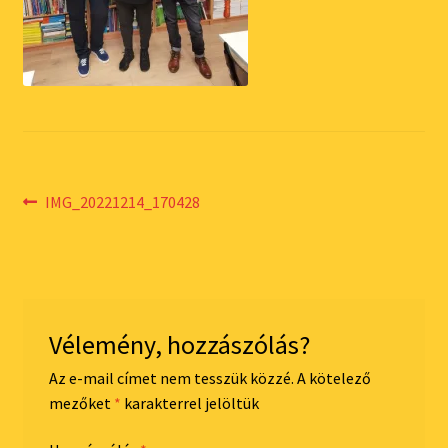
Bejegyzés
Previous
IMG_20221214_170428
post:
navigáció
Vélemény, hozzászólás?
Az e-mail címet nem tesszük közzé.
A kötelező
mezőket
*
karakterrel jelöltük