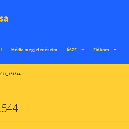
sa
l
Média megjelenéseim
ÁSZF
Fiókom
1011_161544
1544