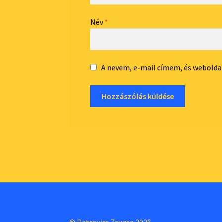
Név
*
A nevem, e-mail címem, és webol
© Petrovics Zsuzsa 2026