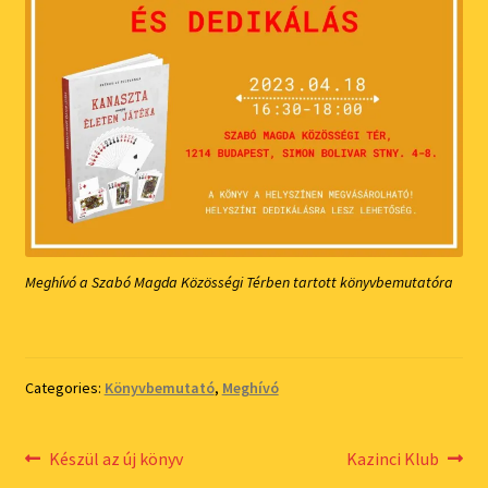
Meghívó a Szabó Magda Közösségi Térben tartott könyvbemutatóra
Categories:
Könyvbemutató
,
Meghívó
Bejegyzés
Previous
Next
Készül az új könyv
Kazinci Klub
post:
post: