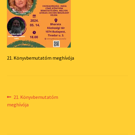
21. Könyvbemutatóm meghívója
Bejegyzés
Previous
21. Könyvbemutatóm
post:
meghívója
navigáció