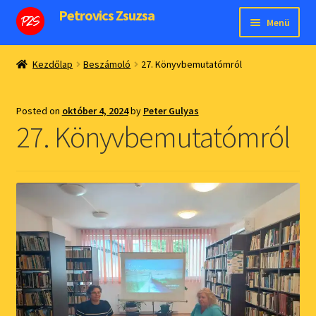
Petrovics Zsuzsa
Ugrás
Kilépés
Menü
a
a
navigációhoz
tartalomba
Kezdőoldal
Kezdőlap
Beszámoló
27. Könyvbemutatómról
Expand
Webshop
child
Posted on
október 4, 2024
by
Peter Gulyas
Magamról
menu
27. Könyvbemutatómról
Média megjelenéseim
Expand
ÁSZF
child
Expand
Fiókom
menu
child
menu