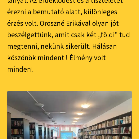
lányát. Az érdeklődést és a tiszteletet
érezni a bemutató alatt, különleges
érzés volt. Oroszné Erikával olyan jót
beszélgettünk, amit csak két „földi” tud
megtenni, nekünk sikerült. Hálásan
köszönök mindent ! Élmény volt
minden!