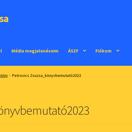
sa
l
Média megjelenéseim
ÁSZF
Fiókom
atóm
Petrovics Zsuzsa_könyvbemutató2023
könyvbemutató2023