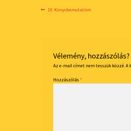
Bejegyzés
Previous
10. Könyvbemutatóm
post:
navigáció
Vélemény, hozzászólás?
Az e-mail címet nem tesszük közzé.
A 
Hozzászólás
*