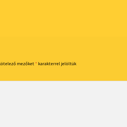
kötelező mezőket
*
karakterrel jelöltük